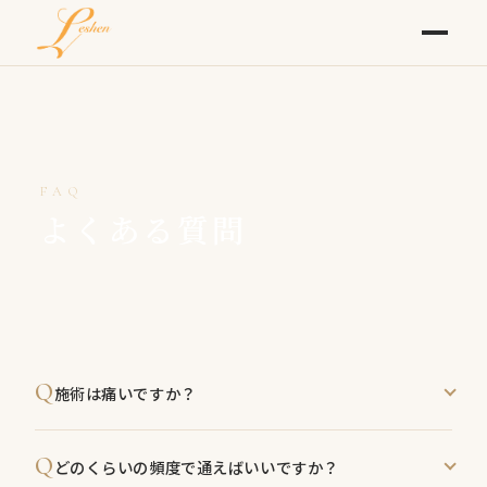
FAQ
よくある質問
Q
施術は痛いですか？
基本的に痛みはありません。痛みが強いと逆効果なた
Q
どのくらいの頻度で通えばいいですか？
め、お客様の状態を確認しながら施術を進めておりま