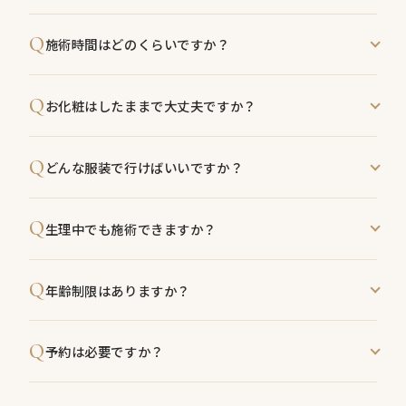
す。
目的や状態により異なりますが、初めのうちは週1回の
Q
施術時間はどのくらいですか？
ペース、定着後は月1回のペースをおすすめしていま
す。
60分・90分・120分のメニューをご用意しています。
Q
お化粧はしたままで大丈夫ですか？
※お化粧落とし・お着替えは施術時間に含まれないた
め、時間いっぱい施術いたします。
小顔矯正の場合、施術前にお化粧を落としていただき
Q
どんな服装で行けばいいですか？
ますので、ご了承ください。
※お化粧落としは当店でご用意しております。施術後
特に指定はございません。上下のお着替えもご用意し
はパウダールームでお直しいただけます。
Q
生理中でも施術できますか？
ておりますので、お仕事帰りにもお気軽にお越しくだ
さい。
体調に問題なければ施術可能です。ご不安な場合はご
Q
年齢制限はありますか？
相談ください。
特にございません。高校生の方も通っておられます。
Q
予約は必要ですか？
はい、当店は完全予約制となっております。ウェブ予